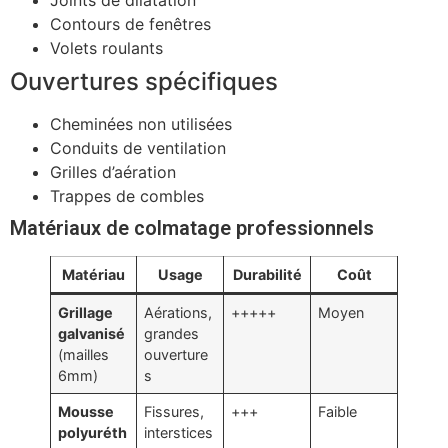
Joints de dilatation
Contours de fenêtres
Volets roulants
Ouvertures spécifiques
Cheminées non utilisées
Conduits de ventilation
Grilles d’aération
Trappes de combles
Matériaux de colmatage professionnels
Matériau
Usage
Durabilité
Coût
Grillage
Aérations,
+++++
Moyen
galvanisé
grandes
(mailles
ouverture
6mm)
s
Mousse
Fissures,
+++
Faible
polyuréth
interstices