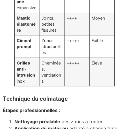
ane
expansive
Mastic
Joints,
++++
Moyen
élastomè
petites
re
fissures
Ciment
Zones
+++++
Faible
prompt
structurell
es
Grilles
Cheminée
+++++
Élevé
anti-
s,
intrusion
ventilation
inox
s
Technique du colmatage
Étapes professionnelles :
Nettoyage préalable
des zones à traiter
Application du matériau
adapté à chaque type